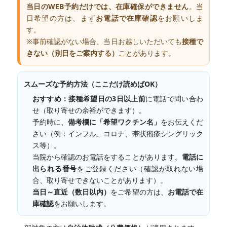
当日のWEB予約だけでは、在庫確保ができません
。当
日希望の方は、まず
お電話で在庫確認
をお願いしま
す。
※事前確認がない場合、当日お越しいただいても
接種で
きない（別日をご案内する）
ことがあります。
スムーズな予約方法（ここだけ読めばOK）
おすすめ：
接種希望日の3日以上前
に電話で問い合わ
せ（取り寄せの余裕ができます）。
予約時に、
備考欄に「希望ワクチン名」
をお伝えくだ
さい（例：インフル、コロナ、帯状疱疹シングリック
ス等）。
当院から確認のお電話をすることがあります。
電話に
出られる番号
をご登録ください（確認が取れない場
合、取り寄せできないことがあります）。
当日～直近（数日以内）
をご希望の方は、
お電話で在
庫確認
をお願いします。