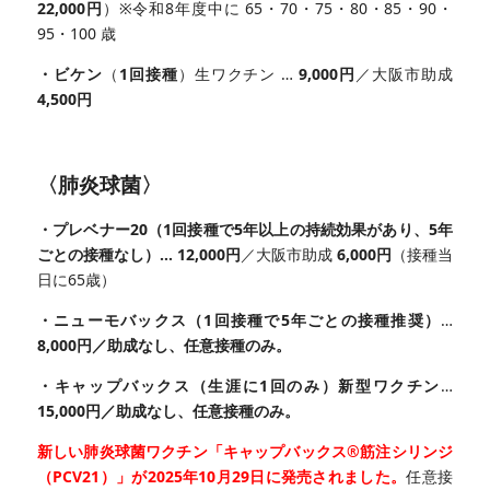
22,000円
）※令和8年度中に 65・70・75・80・85・90・
95・100 歳
・ビケン
（
1回接種
）生ワクチン …
9,000円
／大阪市助成
4,500円
〈肺炎球菌〉
・プレベナー20（1回接種で5年以上の持続効果があり、5年
ごとの接種なし）…
12,000円
／大阪市助成
6,000円
（接種当
日に65歳）
・ニューモバックス（1回接種で5年ごとの接種推奨）
…
8,000円／助成なし、任意接種のみ。
・キャップバックス（
生涯に1回のみ
）新型ワクチン
…
15,000円／助成なし、任意接種のみ。
新しい肺炎球菌ワクチン「キャップバックス®筋注シリンジ
（PCV21）」が2025年10月29日に発売されました。
任意接