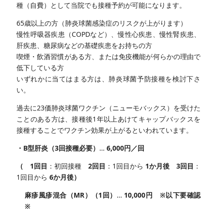
種（自費）として当院でも接種予約が可能になります。
65歳以上の方（肺炎球菌感染症のリスクが上がります）
慢性呼吸器疾患（COPDなど）、慢性心疾患、慢性腎疾患、
肝疾患、糖尿病などの基礎疾患をお持ちの方
喫煙・飲酒習慣がある方、または免疫機能が何らかの理由で
低下している方
いずれかに当てはまる方は、肺炎球菌予防接種を検討下さ
い。
過去に23価肺炎球菌ワクチン（ニューモバックス）を受けた
ことのある方は、接種後1年以上あけてキャップバックスを
接種することでワクチン効果が上がるといわれています。
・B型肝炎（3回接種必要）
…
6,000円／回
（
1回目
：初回接種
2回目
：1回目から
1か月後
3回目
：
1回目から
6か月後）
麻疹風疹混合（MR）（1回）
…
10,000円 ※以下要確認
※