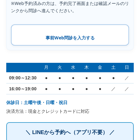
※Web予約済みの方は、予約完了画面または確認メールのリ
ンクから問診へ進んでください。
事前Web問診を入力する
月
火
水
木
金
土
日
09:00～12:30
●
●
●
●
●
●
／
16:00～19:00
●
●
●
●
●
／
／
休診日：土曜午後・日曜・祝日
決済方法：現金とクレジットカードに対応
＼ LINEから予約へ（アプリ不要） ／