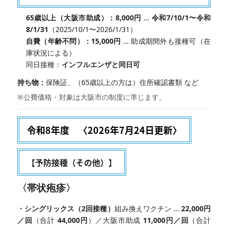
65歳以上（大阪市助成）：8,000円
…
令和7/10/1〜令和
8/1/31
（2025/10/1〜2026/1/31）
自費（年齢不問）：15,000円
… 助成期間外も接種可（在
庫状況による）
同日接種：
インフルエンザと同日可
持ち物：
保険証、（65歳以上の方は）住所確認書類 など
※公費価格・対象は大阪市の制度に準じます。
令和8年度
〈2026年7月24日更新〉
【予防接種（その他）】
〈帯状疱疹〉
・シングリックス（2回接種）
組み換えワクチン …
22,000円
／回
（合計
44,000円
）／大阪市助成
11,000円／回
（合計