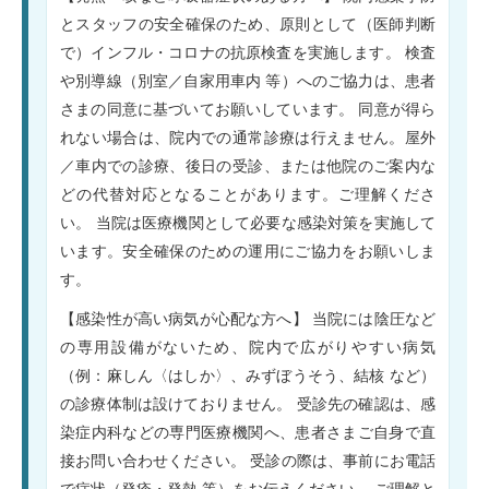
とスタッフの安全確保のため、原則として（医師判断
で）インフル・コロナの抗原検査を実施します。 検査
や別導線（別室／自家用車内 等）へのご協力は、患者
さまの同意に基づいてお願いしています。 同意が得ら
れない場合は、院内での通常診療は行えません。屋外
／車内での診療、後日の受診、または他院のご案内な
どの代替対応となることがあります。ご理解くださ
い。 当院は医療機関として必要な感染対策を実施して
います。安全確保のための運用にご協力をお願いしま
す。
【感染性が高い病気が心配な方へ】 当院には陰圧など
の専用設備がないため、院内で広がりやすい病気
（例：麻しん〈はしか〉、みずぼうそう、結核 など）
の診療体制は設けておりません。 受診先の確認は、感
染症内科などの専門医療機関へ、患者さまご自身で直
接お問い合わせください。 受診の際は、事前にお電話
で症状（発疹・発熱 等）をお伝えください。 ご理解と