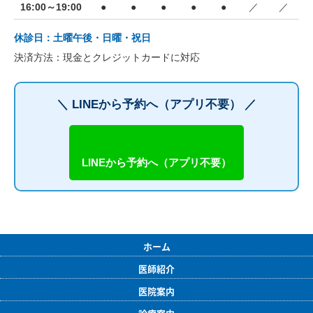
16:00～19:00
●
●
●
●
●
／
／
休診日：土曜午後・日曜・祝日
決済方法：現金とクレジットカードに対応
＼ LINEから予約へ（アプリ不要） ／
LINEから予約へ（アプリ不要）
ホーム
医師紹介
医院案内