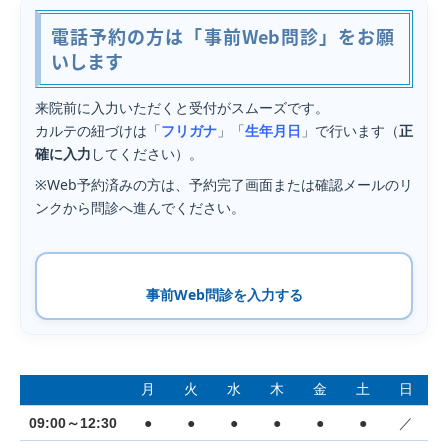
電話予約の方は「事前Web問診」をお願
いします
来院前に入力いただくと受付がスムーズです。
カルテの紐づけは「
フリガナ
」「
生年月日
」で行います（
正
確に入力
してください）。
※Web予約済みの方は、予約完了画面または確認メールのリ
ンクから問診へ進んでください。
事前Web問診を入力する
月
火
水
木
金
土
日
09:00～12:30
●
●
●
●
●
●
／