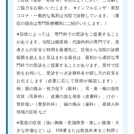
ご協力をお願いいたします。 ※インフルエンザ・新型
コロナ・一般的な風邪は当院で診療しています。（重
症の場合は専門医療機関にご紹介いたします。）
※症状によっては、専門科での受診をご提案すること
があります。当院は糖尿病・代謝内科の専門です。患
者さんの安全と時間を最優先に、症状から当院の診療
範囲を超えると見込まれる場合は、最初から適切な専
門科での受診をご提案することがあります。受付で症
状をお伺いし、受診すべき診療科名や探し方の目安を
お伝えします（必要に応じて医師が確認します）。
例：眼の痛み・視力低下（眼科）、耳・鼻・喉の急性
症状（耳鼻科）、皮膚の急な発疹（皮膚科）、けが・
骨折疑い（整形外科）、歯の痛み（歯科）、産婦人科
領域の症状 など
※緊急の症状（強い胸痛・意識障害・激しい腹痛・大
きな外傷など）は、119番または救急外来をご利用く